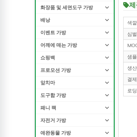
제
화장품 및 세면도구 가방
배낭
색
이벤트 가방
심
어깨에 매는 가방
M
샘
쇼핑백
생
프로모션 가방
결
앞치마
로
도구함 가방
패니 팩
자전거 가방
애완동물 가방