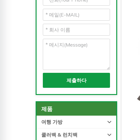
제출하다
제품
여행 가방
쿨러백 & 런치백