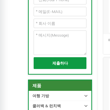
제출하다
제품
여행 가방
쿨러백 & 런치백