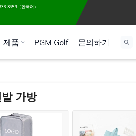
 6333 8559（한국어）
제품
PGM Golf
문의하기
신발 가방