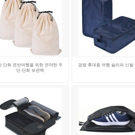
싼 단화 운반여행을 위한 연약한 우
경량 휴대용 여행 슬리퍼 신발
단 단화 보관백