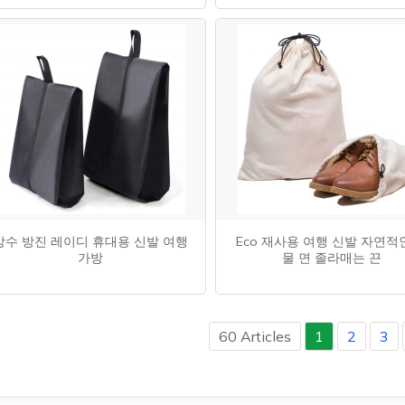
방수 방진 레이디 휴대용 신발 여행
Eco 재사용 여행 신발 자연적
가방
물 면 졸라매는 끈
60 Articles
1
2
3