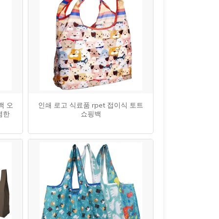
백 오
인쇄 로고 식료품 rpet 접이식 토트
렴한
쇼핑백