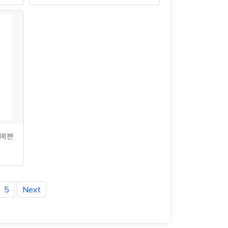
 예쁜
5
Next