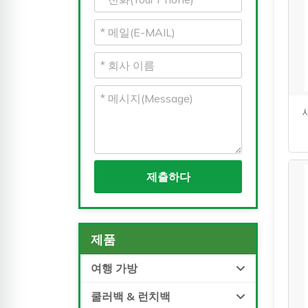
제출하다
제품
여행 가방
쿨러백 & 런치백