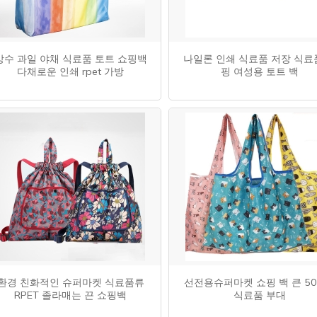
방수 과일 야채 식료품 토트 쇼핑백
나일론 인쇄 식료품 저장 식료
다채로운 인쇄 rpet 가방
핑 여성용 토트 백
환경 친화적인 슈퍼마켓 식료품류
선전용슈퍼마켓 쇼핑 백 큰 50
RPET 졸라매는 끈 쇼핑백
식료품 부대