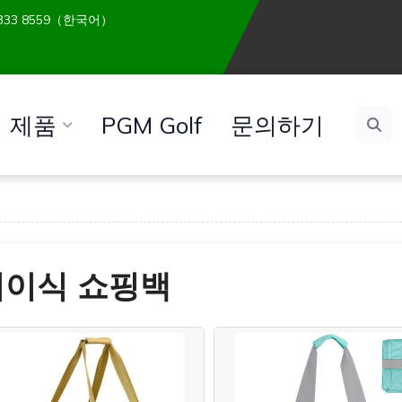
 6333 8559（한국어）
제품
PGM Golf
문의하기
접이식 쇼핑백