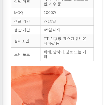
심벌 마크
린, 자수 등
MOQ
1000개
샘플 기간
7-10일
생산 기간
45일 내외
TT, 신용장, 웨스턴 유니온,
결제조건
페이팔 등
위해, 상하이, 닝보 또는 기
로딩 포트
타