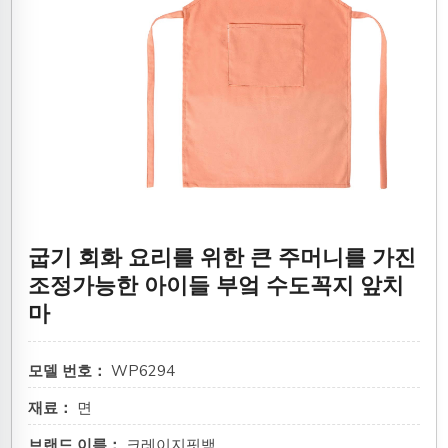
굽기 회화 요리를 위한 큰 주머니를 가진
조정가능한 아이들 부엌 수도꼭지 앞치
마
모델 번호：
WP6294
재료：
면
브랜드 이름：
크레이지핏백