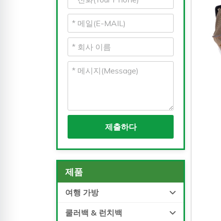
제출하다
제품
여행 가방
쿨러백 & 런치백