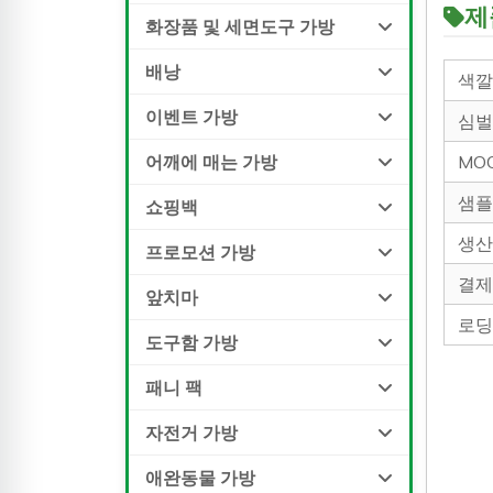
제
화장품 및 세면도구 가방
배낭
색
이벤트 가방
심
어깨에 매는 가방
M
샘
쇼핑백
생
프로모션 가방
결
앞치마
로
도구함 가방
패니 팩
자전거 가방
애완동물 가방