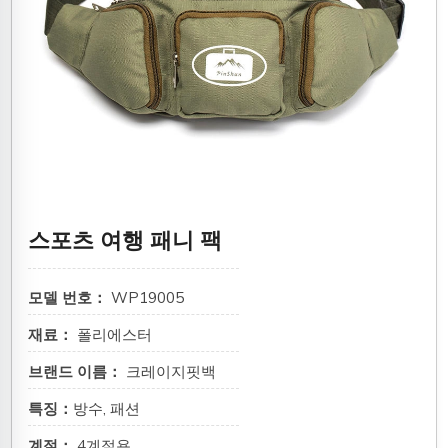
스포츠 여행 패니 팩
모델 번호：
WP19005
재료：
폴리에스터
브랜드 이름：
크레이지핏백
특징：
방수, 패션
계절：
4계절용