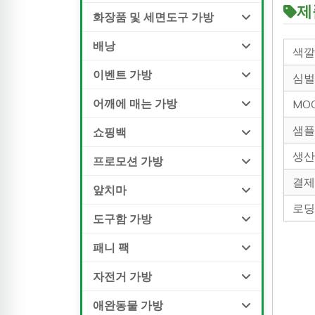
제
화장품 및 세면도구 가방
배낭
색
이벤트 가방
심
어깨에 매는 가방
M
샘
쇼핑백
생
프로모션 가방
결
앞치마
로
도구함 가방
패니 팩
자전거 가방
애완동물 가방