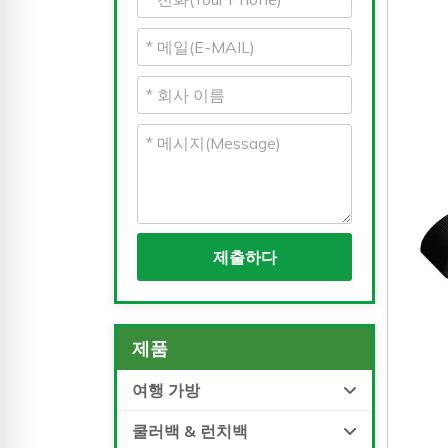
제출하다
제품
여행 가방
쿨러백 & 런치백