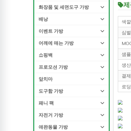
제
화장품 및 세면도구 가방
배낭
색
이벤트 가방
심
어깨에 매는 가방
M
샘
쇼핑백
생
프로모션 가방
결
앞치마
로
도구함 가방
패니 팩
자전거 가방
애완동물 가방