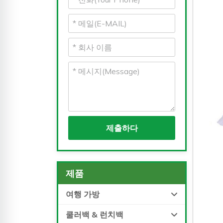
제출하다
제품
여행 가방
쿨러백 & 런치백