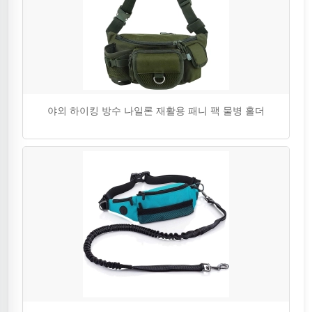
야외 하이킹 방수 나일론 재활용 패니 팩 물병 홀더